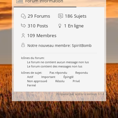
Forum Information
29
Forums
186
Sujets
310
Posts
1
En ligne
109
Membres
Notre nouveau membre:
SpiritBomb
Icônes du forum:
Le forum ne contient aucun message non lus
Le forum contient des messages non lus
Icônes de sujet:
Pas répondu
Repondu
Actif
Important
Épinglé
Non approuvé
Résolu
Privé
Fermé
Propulsé par wpForo version 3.1.4