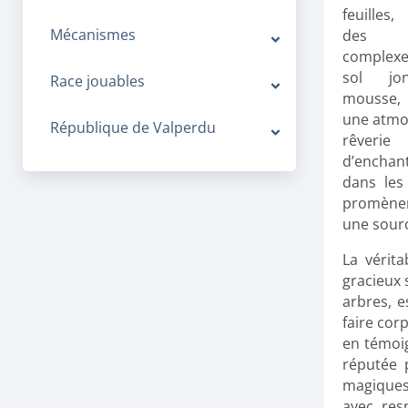
feuilles,
Mécanismes
des 
complex
sol jo
Race jouables
mousse
une atmo
République de Valperdu
rêve
d’enchan
dans les
promènent
une source
La vérit
gracieux 
arbres, e
faire cor
en témoig
réputée 
magiques,
avec res