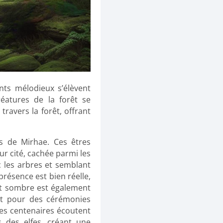
nts mélodieux s’élèvent
réatures de la forêt se
travers la forêt, offrant
es de Mirhae. Ces êtres
ur cité, cachée parmi les
c les arbres et semblant
présence est bien réelle,
rêt sombre est également
ent pour des cérémonies
es centenaires écoutent
 des elfes, créant une