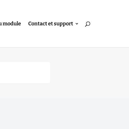
u module
Contact et support