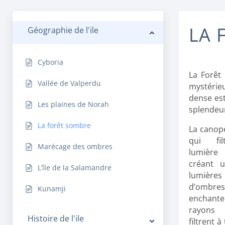
LA 
Géographie de l'ile
Cyboria
La Forêt
Vallée de Valperdu
mystérieu
dense est 
Les plaines de Norah
splendeur
La forêt sombre
La canopé
qui fil
Marécage des ombres
lumière 
créant 
L’île de la Salamandre
lumiè
d’ombres
Kunamji
enchant
rayons 
Histoire de l'ile
filtrent à