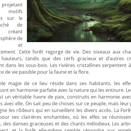
 projetant
motifs
es sur le
nché de
, créant
sphère de
rie et
tement. Cette forêt regorge de vie. Des oiseaux aux cha
 hauteurs, tandis que des cerfs gracieux et d’autres c
 dans les sous-bois. Les rivières cristallines serpentent à 
 de vie paisible pour la faune et la flore.
able magie de ce lieu réside dans ses habitants, les elf
sont en harmonie parfaite avec la nature qui les entoure. Le
st un véritable havre de paix, construits en harmonie ave
ps avec elle. On sait peu de choses sur ce peuple, mais leur 
ne les rôdeurs qui en surveillent les divers accès. La Fo
pour ses clairières enchantées, où les elfes se réuniss
 des danses gracieuses et des chants mélodieux. Les arbr
pect, et la forêt elle-même semble répondre aux appels