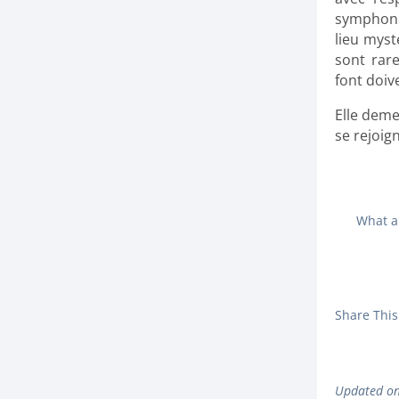
symphoni
lieu myst
sont rar
font doiv
Elle deme
se rejoig
What a
Share This 
Updated o