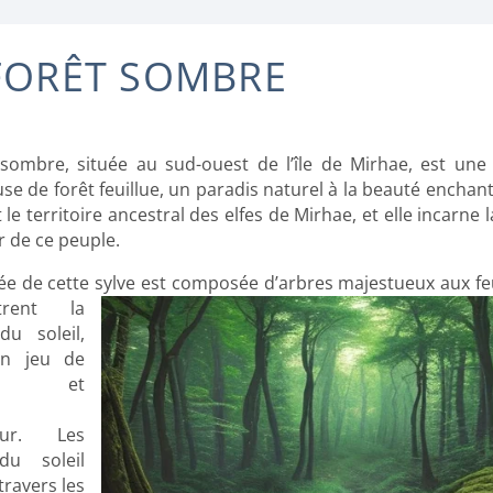
FORÊT SOMBRE
 sombre, située au sud-ouest de l’île de Mirhae, est un
se de forêt feuillue, un paradis naturel à la beauté enchant
le territoire ancestral des elfes de Mirhae, et elle incarne l
 de ce peuple.
e de cette sylve
est composée d’arbres majestueux aux feui
trent la
du soleil,
un jeu de
res et
eur. Les
du soleil
 travers les