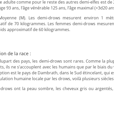
e adulte comme pour le reste des autres demi-elfes est de 2
âge 93 ans, l’âge vénérable 125 ans, l’âge maximal (+3d20 ans
oyenne
(M)
.
Les demi-drows mesurent environ 1 mèt
atif de 70 kilogrammes.
Les femmes demi-drows mesurent
ids approximatif de 60 kilogrammes.
ion de la race :
lupart des pays, les demi-drows sont rares. Comme la plup
ts, ils ne s’accouplent avec les humains que par le biais du v
ption est le pays de Dambrath, dans le Sud étincelant, qui es
ulation humaine locale par les drows, voilà plusieurs siècles
drows ont la peau sombre, les cheveux gris ou argentés, 