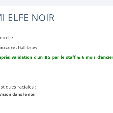
I ELFE NOIR
mi-elfe
inscrire :
Half-Drow
après validation d’un BG par le staff & 6 mois d’anc
stiques raciales :
Vision dans le noir